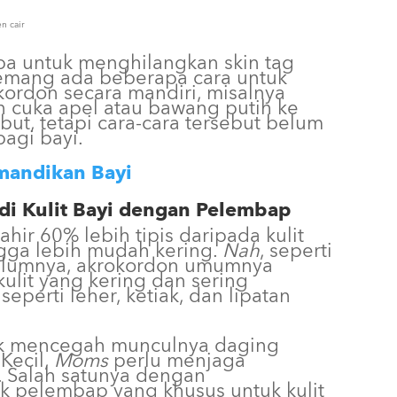
n cair
ba untuk menghilangkan skin tag
emang ada beberapa cara untuk
ordon secara mandiri, misalnya
cuka apel atau bawang putih ke
ut, tetapi cara-cara tersebut belum
bagi bayi.
mandikan Bayi
di Kulit Bayi dengan Pelembap
lahir 60% lebih tipis daripada kulit
gga lebih mudah kering.
Nah
, seperti
belumnya, akrokordon umumnya
kulit yang kering dan sering
eperti leher, ketiak, dan lipatan
uk mencegah munculnya daging
 Kecil,
Moms
perlu menjaga
. Salah satunya dengan
 pelembap yang khusus untuk kulit