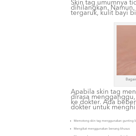
Skin tag umumnya ti
dihilangkan. Namun, 
tergaruk, kulit bayi 
Bagai
Apabila skin tag me
dirasa mengganggu,
ke dokter. Ada bebe
dokter untuk menghi
Memotong skin tag menggunakan gunting 
Mengikat menggunakan benang khusus