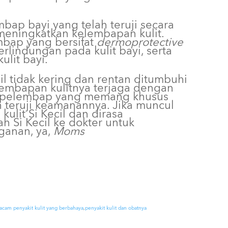
mbap bayi yang telah teruji secara
meningkatkan kelembapan kulit.
embap yang bersifat
dermoprotective
lindungan pada kulit bayi, serta
ulit bayi.
ecil tidak kering dan rentan ditumbuhi
elembapan kulitnya terjaga dengan
uk pelembap yang memang khusus
 teruji keamanannya. Jika muncul
ulit Si Kecil dan dirasa
 Si Kecil ke dokter untuk
anan, ya,
Moms
cam penyakit kulit yang berbahaya
,
penyakit kulit dan obatnya