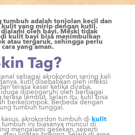
g tumbuh adalah tonjolan kecil dan
kulit yang mirip dengan kutil.
a dialami oleh bayi. Meski tidak
 di kulit bayi bisa menimbulkan
ek atau tergaruk, sehingga perlu
 cara yang aman.
Skin Tag?
ikenal sebagai akrokordon sering kali
anya, kutil disebabkan oleh infeksi
dan terasa kasar ketika diraba,
diduga dipengaruhi oleh berbagai
terasa lembut. Selain itu, kutil bisa
h berkelompok. Berbeda dengan
rung tumbuh tunggal.
 kasus, akrokordon tumbuh di
kulit
 tumbuh ini biasanya muncul di
ring mengalami gesekan, seperti
 atau lipatan bokong. Selain di area