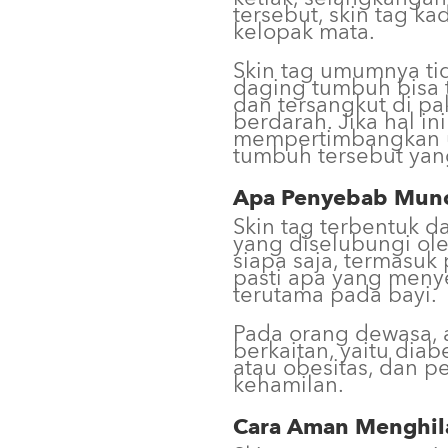
tersebut, skin tag k
kelopak mata.
Skin tag umumnya ti
daging tumbuh bisa t
dan tersangkut di pak
berdarah. Jika hal ini
mempertimbangkan 
tumbuh tersebut ya
Apa Penyebab Munc
Skin tag terbentuk 
yang diselubungi oleh
siapa saja, termasuk
pasti apa yang men
terutama pada bayi.
Pada orang dewasa, 
berkaitan, yaitu diab
atau obesitas, dan 
kehamilan.
Cara Aman Menghil