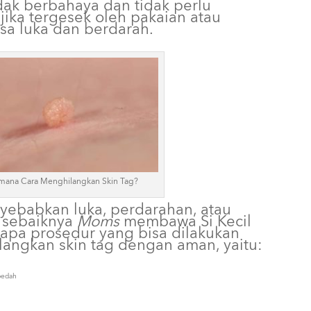
dak berbahaya dan tidak perlu
jika tergesek oleh pakaian atau
bisa luka dan berdarah.
mana Cara Menghilangkan Skin Tag?
nyebabkan luka, perdarahan, atau
 sebaiknya
Moms
membawa Si Kecil
rapa prosedur yang bisa dilakukan
langkan skin tag dengan aman, yaitu:
bedah