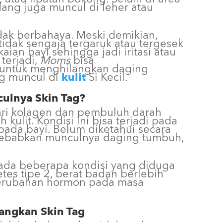
adang juga muncul di leher atau
dak berbahaya. Meski demikian,
idak sengaja tergaruk atau tergesek
aian bayi sehingga jadi iritasi atau
 terjadi,
Moms
bisa
untuk menghilangkan daging
ng muncul di
kulit
Si Kecil.
ulnya Skin Tag?
dari kolagen dan pembuluh darah
 kulit. Kondisi ini bisa terjadi pada
 pada bayi. Belum diketahui secara
yebabkan munculnya daging tumbuh,
ada beberapa kondisi yang diduga
etes tipe 2, berat badan berlebih
perubahan hormon pada masa
angkan Skin Tag