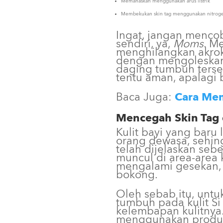
Memanaskan menggunakan arus listrik
Membekukan skin tag menggunakan nitroge
Ingat, jangan menco
sendiri, ya,
Moms
. M
menghilangkan akrok
dengan mengoleskan 
daging tumbuh terseb
tentu aman, apalagi 
Baca Juga:
Cara Me
Mencegah Skin Tag 
Kulit bayi yang baru 
orang dewasa, sehin
telah dijelaskan se
muncul di area-area 
mengalami gesekan, s
bokong.
Oleh sebab itu, unt
tumbuh pada kulit Si
kelembapan kulitnya
menggunakan produk