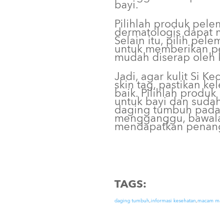
bayi.
Pilihlah produk pele
dermatologis dapat 
Selain itu, pilih pel
untuk memberikan per
mudah diserap oleh k
Jadi, agar kulit Si K
skin tag, pastikan k
baik. Pilihlah prod
untuk bayi dan sudah
daging tumbuh pada k
mengganggu, bawalah
mendapatkan penang
TAGS:
daging tumbuh
,
informasi kesehatan
,
macam ma