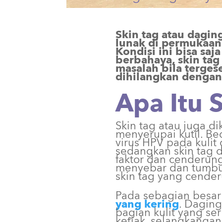
Skin tag atau dagin
lunak di permukaan 
Kondisi ini bisa saj
berbahaya, skin tag
masalah bila terges
dihilangkan dengan
Apa Itu 
Skin tag atau juga d
menyerupai kutil. Bed
virus HPV pada kulit 
sedangkan skin tag 
faktor dan cenderung 
menyebar dan tumbu
skin tag yang cende
Pada sebagian besar
yang kering
. Daging
bagian kulit yang se
ketiak, selangkangan,