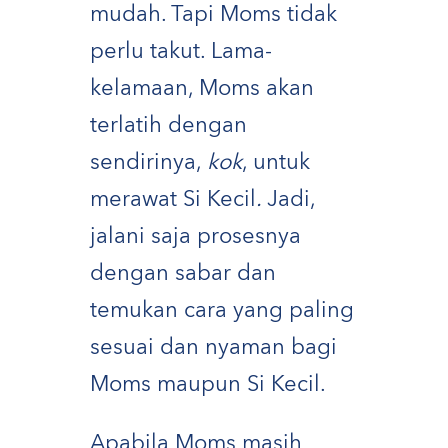
mudah. Tapi Moms tidak
perlu takut. Lama-
kelamaan, Moms akan
terlatih dengan
sendirinya,
kok
, untuk
merawat Si Kecil
.
Jadi,
jalani saja prosesnya
dengan sabar dan
temukan cara yang paling
sesuai dan nyaman bagi
Moms maupun Si Kecil.
Apabila Moms masih