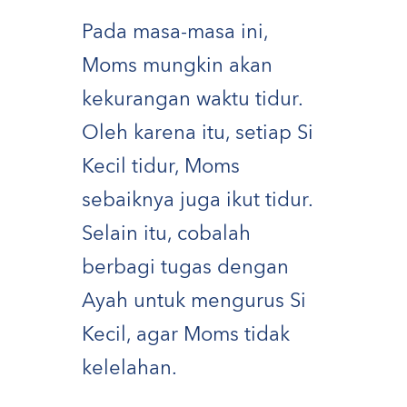
Pada masa-masa ini,
Moms mungkin akan
kekurangan waktu tidur.
Oleh karena itu, setiap Si
Kecil tidur, Moms
sebaiknya juga ikut tidur.
Selain itu, cobalah
berbagi tugas dengan
Ayah untuk mengurus Si
Kecil, agar Moms tidak
kelelahan.