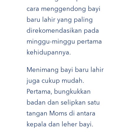
cara menggendong bayi
baru lahir yang paling
direkomendasikan pada
minggu-minggu pertama
kehidupannya.
Menimang bayi baru lahir
juga cukup mudah.
Pertama, bungkukkan
badan dan selipkan satu
tangan Moms di antara
kepala dan leher bayi.