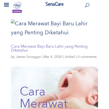
SensiCare
Cara Merawat Bayi Baru Lahir yang Penting
Diketahui
by
James Scroggie
|
Mar 4, 2020
|
Artikel
|
0 comments
Cara
Merawat