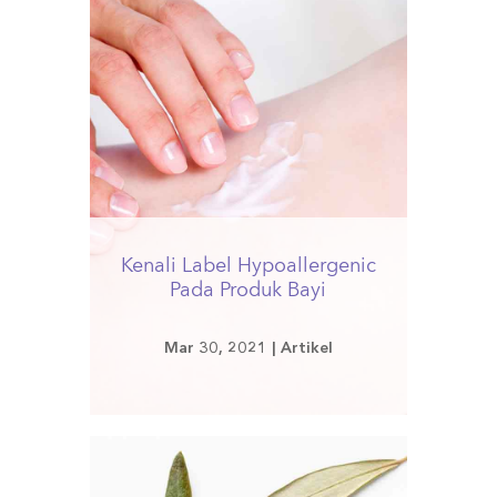
Kenali Label Hypoallergenic
Pada Produk Bayi
Mar 30, 2021
|
Artikel