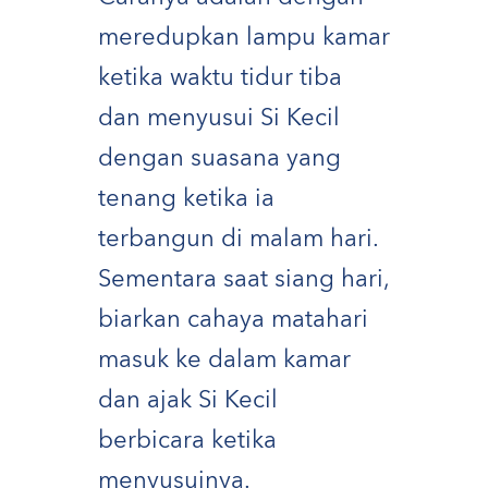
meredupkan lampu kamar
ketika waktu tidur tiba
dan menyusui Si Kecil
dengan suasana yang
tenang ketika ia
terbangun di malam hari.
Sementara saat siang hari,
biarkan cahaya matahari
masuk ke dalam kamar
dan ajak Si Kecil
berbicara ketika
menyusuinya.