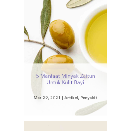
5 Manfaat Minyak Zaitun
Untuk Kulit Bayi
Mar 29, 2021
|
Artikel
,
Penyakit