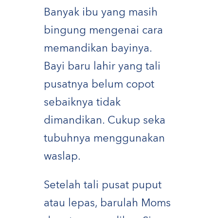
Banyak ibu yang masih
bingung mengenai cara
memandikan bayinya.
Bayi baru lahir yang tali
pusatnya belum copot
sebaiknya tidak
dimandikan. Cukup seka
tubuhnya menggunakan
waslap.
Setelah tali pusat puput
atau lepas, barulah Moms