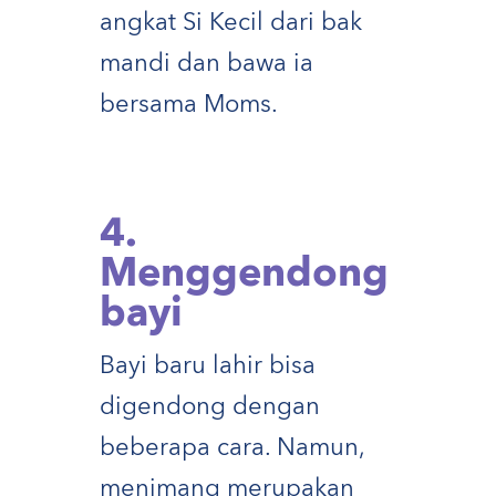
angkat Si Kecil dari bak
mandi dan bawa ia
bersama Moms.
4.
Menggendong
bayi
Bayi baru lahir bisa
digendong dengan
beberapa cara. Namun,
menimang merupakan