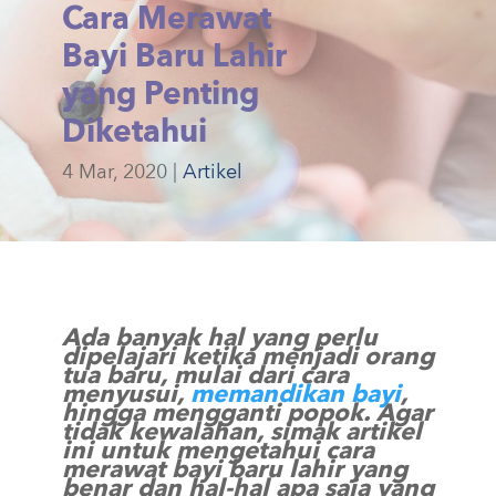
Cara Merawat
Bayi Baru Lahir
yang Penting
Diketahui
4 Mar, 2020
Artikel
Ada banyak hal yang perlu
dipelajari ketika menjadi orang
tua baru, mulai dari cara
menyusui,
memandikan bayi
,
hingga mengganti popok. Agar
tidak kewalahan, simak artikel
ini untuk mengetahui cara
merawat bayi baru lahir yang
benar dan hal-hal apa saja yang