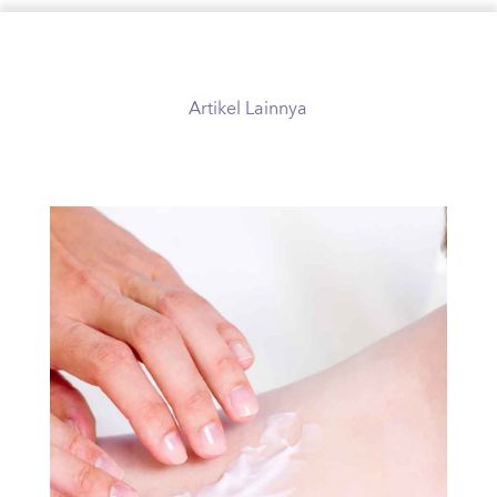
Artikel Lainnya