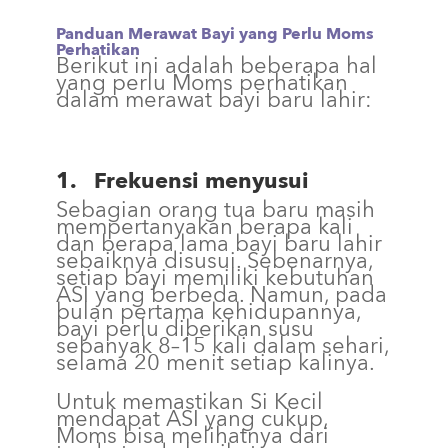
Panduan Merawat Bayi yang Perlu Moms
Perhatikan
Berikut ini adalah beberapa hal
yang perlu Moms perhatikan
dalam merawat bayi baru lahir:
1. Frekuensi menyusui
Sebagian orang tua baru masih
mempertanyakan berapa kali
dan berapa lama bayi baru lahir
sebaiknya disusui. Sebenarnya,
setiap bayi memiliki kebutuhan
ASI yang berbeda. Namun, pada
bulan pertama kehidupannya,
bayi perlu diberikan susu
sebanyak 8–15 kali dalam sehari,
selama 20 menit setiap kalinya.
Untuk memastikan Si Kecil
mendapat ASI yang cukup,
Moms bisa melihatnya dari