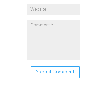
Submit Comment