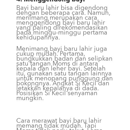
Bayi baru lahir bisa digendong
dengan beberapa cara. Namun,
menimang merupakan cara
menggendong bayi baru lahir
yang paling direkomendasikan
pada minggu-minggu pertama
kehidupannya.
Menimang bayi baru lahir juga
cukup mudah. Pertama,
bungkukkan badan dan selipkan
satu tangan Moms di antara
kepala dan leher bayi. Setelah
itu, gunakan satu tangan lainnya
untuk menopang punggung dan
bokongnya. Angkat Si Kecil dan
letakkan kepalanya di dada.
Posisikan Si Kecil senyaman
mungkin.
Cara merawat bayi baru lahir
memang tidak mudah. Tapi