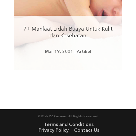
7+ Manfaat Lidah Buaya Untuk Kulit
dan Kesehatan
Mar 19, 2021
|
Artikel
©2026 PZ Cussons. All Rights Reserved
Terms and Conditions
Privacy Policy
Contact Us