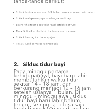
tanda-tanda berikut:
Si Kecil terdengar menelan ASI, bukan hanya mengecap pada puting.
Si Kecil melepaskan payudara dengan sendirinya
Bayi terlihat tenang dan tidak rewel setelah menyusu
Mulut Si Kecil terlihat lebih lembap setelah menyusu
Si Kecil kencing tiap beberapa jam
Tinja Si Kecil berwarna kuning muda
2. Siklus tidur bayi
Pada minggu pertama
kehidupannya, bayi baru lahir
membutuhkan waktu tidur
sekitar 14 – 18 jam, dan
berkurang menjadi 12 – 16 jam
setelah usianya 1 bulan. Di
minggu – minggu awal, siklus
tidur bayi baru lahir belum
teratur, sehingga ia bisa saja