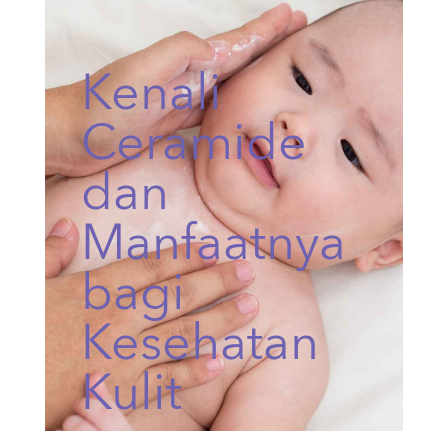
Kenali
Ceramide
dan
Manfaatnya
bagi
Kesehatan
Kulit