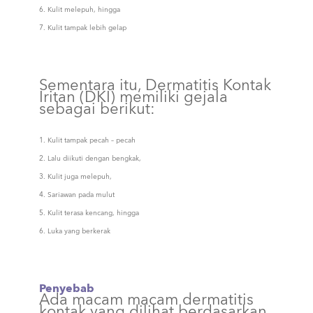
Kulit melepuh, hingga
Kulit tampak lebih gelap
Sementara itu, Dermatitis Kontak
Iritan (DKI) memiliki gejala
sebagai berikut:
Kulit tampak pecah – pecah
Lalu diikuti dengan bengkak,
Kulit juga melepuh,
Sariawan pada mulut
Kulit terasa kencang, hingga
Luka yang berkerak
Penyebab
Ada macam macam dermatitis
kontak yang dilihat berdasarkan