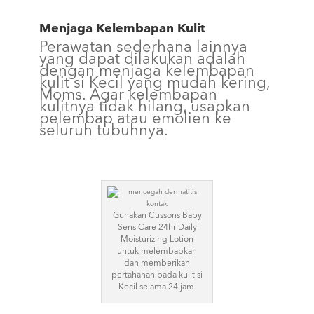
Menjaga Kelembapan Kulit
Perawatan sederhana lainnya
yang dapat dilakukan adalah
dengan menjaga kelembapan
kulit si Kecil yang mudah kering,
Moms. Agar kelembapan
kulitnya tidak hilang, usapkan
pelembap atau emolien ke
seluruh tubuhnya.
Gunakan Cussons Baby
SensiCare 24hr Daily
Moisturizing Lotion
untuk melembapkan
dan memberikan
pertahanan pada kulit si
Kecil selama 24 jam.