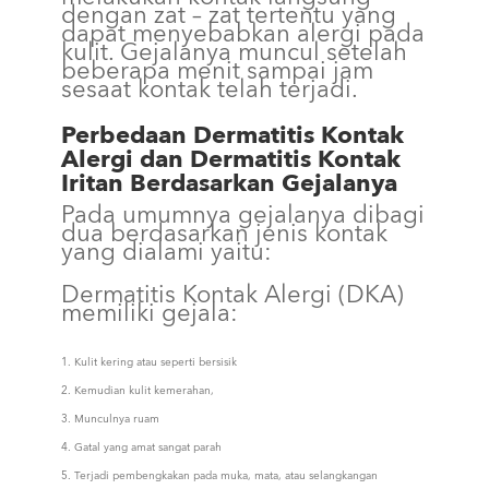
dengan zat – zat tertentu yang
dapat menyebabkan alergi pada
kulit. Gejalanya muncul setelah
beberapa menit sampai jam
sesaat kontak telah terjadi.
Perbedaan Dermatitis Kontak
Alergi dan Dermatitis Kontak
Iritan Berdasarkan Gejalanya
Pada umumnya gejalanya dibagi
dua berdasarkan jenis kontak
yang dialami yaitu:
Dermatitis Kontak Alergi (DKA)
memiliki gejala:
Kulit kering atau seperti bersisik
Kemudian kulit kemerahan,
Munculnya ruam
Gatal yang amat sangat parah
Terjadi pembengkakan pada muka, mata, atau selangkangan