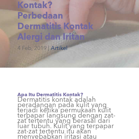
Kontak?
Perbedaan
Dermatitis Kontak
Alergi dan Iritan
4 Feb, 2019
Artikel
Apa Itu Dermatitis Kontak?
Dermatitis kontak adalah
peradangan pada kulit yang
terjadi ketika permukaan kulit
terpapar langsung dengan zat-
zat tertentu yang berasal dari
luar tubuh. Kulit yang terpapar
zat-zat tertentu itu akan
menyebabkan iritasi atau