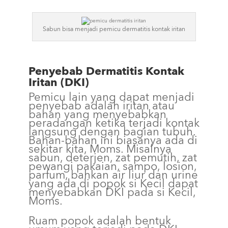
Sabun bisa menjadi pemicu dermatitis kontak iritan
Penyebab Dermatitis Kontak
Iritan (DKI)
Pemicu lain yang dapat menjadi
penyebab adalah iritan atau
bahan yang menyebabkan
peradangan ketika terjadi kontak
langsung dengan bagian tubuh.
Bahan-bahan ini biasanya ada di
sekitar kita, Moms. Misalnya
sabun, deterjen, zat pemutih, zat
pewangi pakaian, sampo, losion,
parfum, bahkan air liur dan urine
yang ada di popok si Kecil dapat
menyebabkan DKI pada si Kecil,
Moms.
Ruam popok adalah bentuk