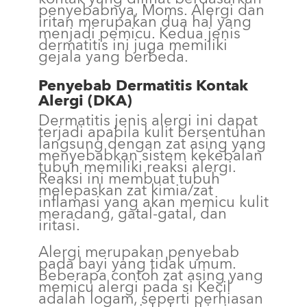
penyebabnya, Moms. Alergi dan
iritan merupakan dua hal yang
menjadi pemicu. Kedua jenis
dermatitis ini juga memiliki
gejala yang berbeda.
Penyebab Dermatitis Kontak
Alergi (DKA)
Dermatitis jenis alergi ini dapat
terjadi apabila kulit bersentuhan
langsung dengan zat asing yang
menyebabkan sistem kekebalan
tubuh memiliki reaksi alergi.
Reaksi ini membuat tubuh
melepaskan zat kimia/zat
inflamasi yang akan memicu kulit
meradang, gatal-gatal, dan
iritasi.
Alergi merupakan penyebab
pada bayi yang tidak umum.
Beberapa contoh zat asing yang
memicu alergi pada si Kecil
adalah logam, seperti perhiasan