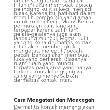
umum yang terjadi pada DKI.
Iritan ini akan membuat lapisan
pelindung kulit si Kecil menjadi
rusak. Karena itu, hati-hati dalam
memilih pembersih yang aman
untuk kulit si Kecil, Moms.Ketika
permukaan kulit langsung
terpapar karena zat iritan,
gejala-gejalanya juga akan
langsung muncul, Moms. Kulit
yang terkena dermatitis kontak
iritan akan membengkak,
mengeras, melepuh, pecah-
pecah, bahkan akan membuat
luka yang berkerak. Biasanya
ruam-ruam yang muncul
terbatas pada area yang hanya
terkena kontak langsung zat
asing yang menyebabkan
dermatitis kontak iritan.
Cara Mengatasi dan Mencegah
Dermatitis kontak memang akan