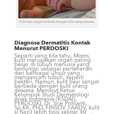
Kulit bayi sangat berbeda dengan kulit orang dewasa.
Diagnosa Dermatitis Kontak
Menurut PERDOSKI
Seperti yang kita tahu, Moms,
kulit merupakan organ paling
besar di tubuh manusia yang
berfungsi sebagai pertahanan
dari berbagai unsur yang
mengancam tubuh, seperti
bakteri. Namun, kulit bayi sangat
berbeda dengan kulit orang
dewasa. Menurut Ketua
Kelompok Studi Dermatologi
Anak Indonesia (KSDAI),
PERDOSKI, Dr. Srie Prihianti,
Sp.KK, PhD, FINSDV, FAADV, kulit
si Kecil lebih tipis sekitar 40