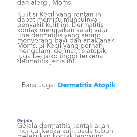
dan alergi, Moms.
Kulit si Kecil yang rentan ini
dapat memicu munculnya
penyakit kulit ini. Dermatitis
kontak merupakan salah satu
tipe dermatitis yang sering
menyerang bayi dan anak-anak,
Moms. Si Kecil yang pernah
mengalami dermatitis atopik
juga berisiko tinggi terkena
dermatitis jenis ini.
Baca Juga:
Dermatitis Atopik
Gejala
Gejala dermatitis kontak akan
muncul ketika kulit pada tubuh
melakukan kontak langsung