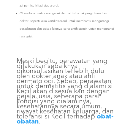
zat pemicu iritasi atau alergi.
Obat-obatan untuk mengatasi dermatitis kontak yang disarankan
dokter, seperti krim kortikosteroid untuk membantu mengurangi
peradangan dan gejala lainnya, serta antihistamin untuk mengurangi
rasa gatal.
Meski begitu, perawatan yang
dilakukan sebaiknya
dikonsultasikan terlebih dulu
oleh dokter anak atau ahli
dermatologi. Sebab, perawatan
untuk dermatitis yang dialami si
Kecil akan disesuaikan dengan
gejala, usia, seberapa parah
kondisi yang dialaminya,
kesehatannya secara umum,
riwayat kesehatan keluarga, dan
toleransi si Kecil terhadap
obat-
obatan
.