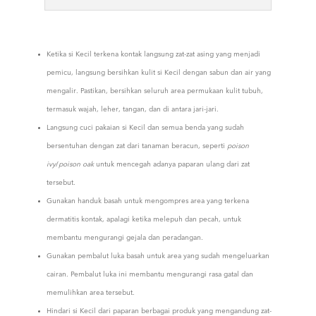
Ketika si Kecil terkena kontak langsung zat-zat asing yang menjadi
pemicu, langsung bersihkan kulit si Kecil dengan sabun dan air yang
mengalir. Pastikan, bersihkan seluruh area permukaan kulit tubuh,
termasuk wajah, leher, tangan, dan di antara jari-jari.
Langsung cuci pakaian si Kecil dan semua benda yang sudah
bersentuhan dengan zat dari tanaman beracun, seperti
poison
ivy
/
poison oak
untuk mencegah adanya paparan ulang dari zat
tersebut.
Gunakan handuk basah untuk mengompres area yang terkena
dermatitis kontak, apalagi ketika melepuh dan pecah, untuk
membantu mengurangi gejala dan peradangan.
Gunakan pembalut luka basah untuk area yang sudah mengeluarkan
cairan. Pembalut luka ini membantu mengurangi rasa gatal dan
memulihkan area tersebut.
Hindari si Kecil dari paparan berbagai produk yang mengandung zat-