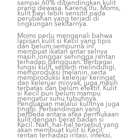
sampai 60% dibandingkan kulit
orang dewasa. Karena itu, Moms,
kulit bayi lebih sensitif pada
perubahan yang terjadi di
lingkungan sekitarnya.
Moms perlu mengenali bahwa
lapisan kulit si Kecil yang tipis
dan belum sempurna ini
membuat ikatan antar selnya
masih longgar sehingga rentan
terhadap gangguan. Berbagai
fungsi kulit, seperti melindungi,
memproduksi melanin, serta
memproduksi kelenjar keringat
dan kelenjar minyak, juga masih
terbatas dan belum efektif. Kulit
si Kecil pun belum mampu
mengatur suhu tubuhnya.
Penguapan melalui kulitnya juga
tinggi. Perbandingan yang
berbeda antara area permukaan
kulit dengan berat badan si
Kecil. Nah, hal-hal tersebut yang
akan membuat kulit si Kecil
rentan terhadap iritasi, infeksi,