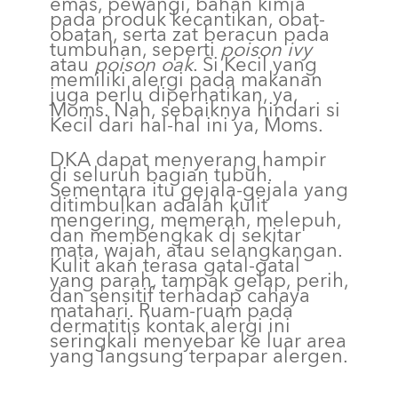
emas, pewangi, bahan kimia
pada produk kecantikan, obat-
obatan, serta zat beracun pada
tumbuhan, seperti
poison ivy
atau
poison oak
. Si Kecil yang
memiliki alergi pada makanan
juga perlu diperhatikan, ya,
Moms. Nah, sebaiknya hindari si
Kecil dari hal-hal ini ya, Moms.
DKA dapat menyerang hampir
di seluruh bagian tubuh.
Sementara itu gejala-gejala yang
ditimbulkan adalah kulit
mengering, memerah, melepuh,
dan membengkak di sekitar
mata, wajah, atau selangkangan.
Kulit akan terasa gatal-gatal
yang parah, tampak gelap, perih,
dan sensitif terhadap cahaya
matahari. Ruam-ruam pada
dermatitis kontak alergi ini
seringkali menyebar ke luar area
yang langsung terpapar alergen.