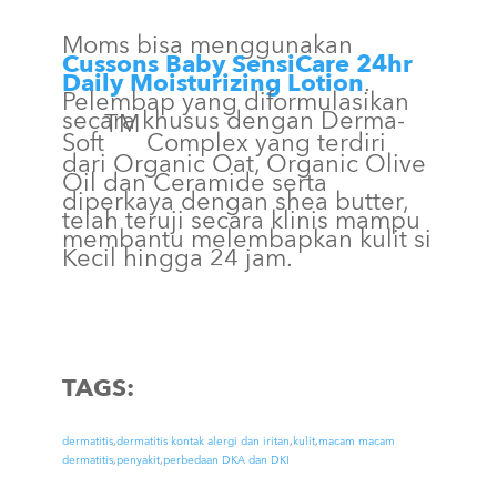
Moms bisa menggunakan
Cussons Baby SensiCare 24hr
Daily Moisturizing Lotion
.
Pelembap yang diformulasikan
secara khusus dengan Derma-
TM
Soft
Complex yang terdiri
dari Organic Oat, Organic Olive
Oil dan Ceramide serta
diperkaya dengan shea butter,
telah teruji secara klinis mampu
membantu melembapkan kulit si
Kecil hingga 24 jam.
TAGS:
dermatitis
,
dermatitis kontak alergi dan iritan
,
kulit
,
macam macam
dermatitis
,
penyakit
,
perbedaan DKA dan DKI