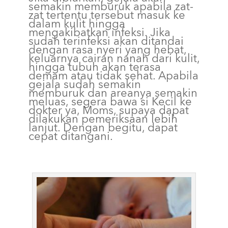
semakin memburuk apabila zat-
zat tertentu tersebut masuk ke
dalam kulit hingga
mengakibatkan infeksi. Jika
sudah terinfeksi akan ditandai
dengan rasa nyeri yang hebat,
keluarnya cairan nanah dari kulit,
hingga tubuh akan terasa
demam atau tidak sehat. Apabila
gejala sudah semakin
memburuk dan areanya semakin
meluas, segera bawa si Kecil ke
dokter ya, Moms, supaya dapat
dilakukan pemeriksaan lebih
lanjut. Dengan begitu, dapat
cepat ditangani.