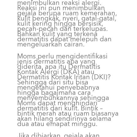
menimbulkan reaksi alergi.
Reaksi ini pun menimbulkan
gejala berupa ruam kemerahan,
kulit bengkak, nyeri, gatal-gatal,
kulit kering hingga bersisik,
pecah-pecah dan terkelupas.
Bahkan kulit yang terkena
dermatitis dapat melepuh dan
mengeluarkan cairan.
Moms perlu mengidentifikasi
jenis dermatitis apa yang
diderita, apa itu Dermatitis
Kontak Alergi (DKA) atau
Dermatitis Kontak Iritan (DKI)?
Sehingga dari situ bisa
mengetahui penyebabnya
hingga bagaimana cara
menyembuhkannya sehingga
Moms dapat menghindari
dermatitis dari kulit. Bintik –
bintik merah atau ruam biasanya
akan hilang sendirinya selama
dua atau emapat minggu.
Jika dibiarkan, gejala akan